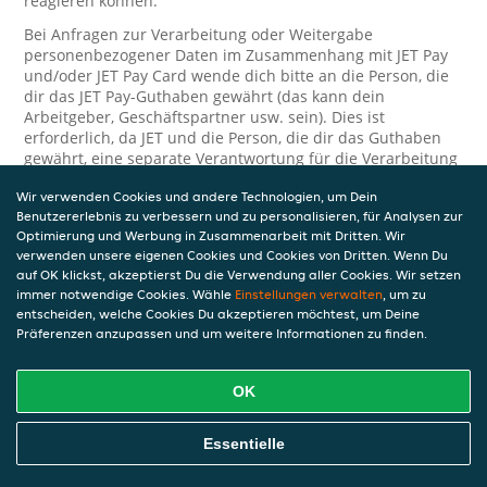
reagieren können.
Bei Anfragen zur Verarbeitung oder Weitergabe
personenbezogener Daten im Zusammenhang mit JET Pay
und/oder JET Pay Card wende dich bitte an die Person, die
dir das JET Pay-Guthaben gewährt (das kann dein
Arbeitgeber, Geschäftspartner usw. sein). Dies ist
erforderlich, da JET und die Person, die dir das Guthaben
gewährt, eine separate Verantwortung für die Verarbeitung
und den Schutz deiner personenbezogenen Daten haben.
Wir verwenden Cookies und andere Technologien, um Dein
Solltest du weitere Fragen oder Beschwerden in Bezug auf
Benutzererlebnis zu verbessern und zu personalisieren, für Analysen zur
die Verarbeitung deiner personenbezogenen Daten haben,
Optimierung und Werbung in Zusammenarbeit mit Dritten. Wir
kontaktieren wir dich gerne. Wir würden uns auch über
verwenden unsere eigenen Cookies und Cookies von Dritten. Wenn Du
Tipps oder Vorschläge zur Verbesserung unserer Erklärung
auf OK klickst, akzeptierst Du die Verwendung aller Cookies. Wir setzen
freuen.
immer notwendige Cookies. Wähle
Einstellungen verwalten
, um zu
entscheiden, welche Cookies Du akzeptieren möchtest, um Deine
Sicherheit
Präferenzen anzupassen und um weitere Informationen zu finden.
JET nimmt den Schutz personenbezogener Daten sehr ernst
OK
und daher ergreifen wir angemessene Maßnahmen, um
deine personenbezogenen Daten vor Missbrauch, Verlust,
unbefugtem Zugriff, unerwünschter Offenlegung und
Essentielle
unbefugter Änderung zu schützen. Wenn du der Meinung
bist, dass deine personenbezogenen Daten nicht